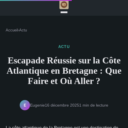
Accueil
›
Actu
ACTU
Escapade Réussie sur la Côte
Atlantique en Bretagne : Que
Faire et Où Aller ?
E
Eugenie
16 décembre 2025
1 min de lecture
La côte atlantique de la Bretagne est une destination de