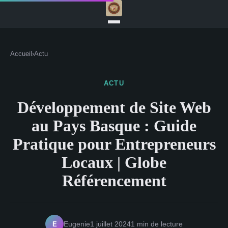
Accueil
›
Actu
ACTU
Développement de Site Web
au Pays Basque : Guide
Pratique pour Entrepreneurs
Locaux | Globe
Référencement
E
Eugenie
1 juillet 2024
1 min de lecture