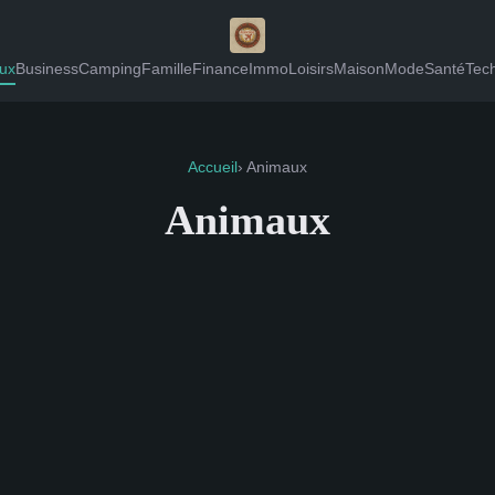
ux
Business
Camping
Famille
Finance
Immo
Loisirs
Maison
Mode
Santé
Tec
Accueil
› Animaux
Animaux